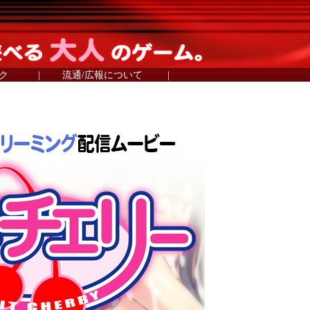
ク
|
流通/広報について
|